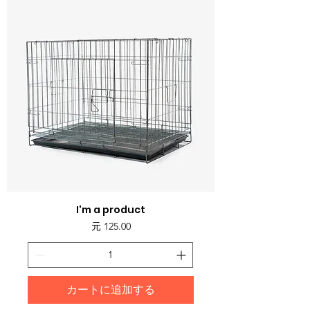
I'm a product
価格
元 125.00
カートに追加する