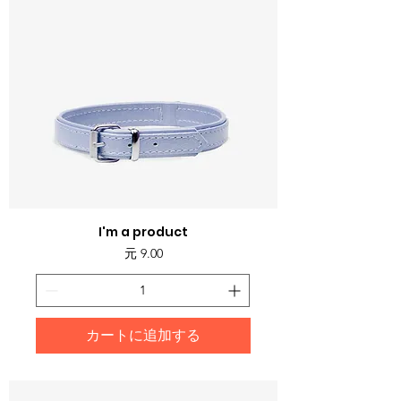
I'm a product
価格
元 9.00
カートに追加する