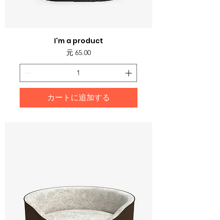
I'm a product
価格
元 65.00
カートに追加する