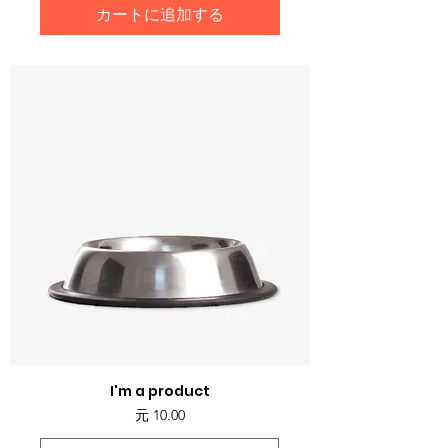
カートに追加する
I'm a product
価格
元 10.00