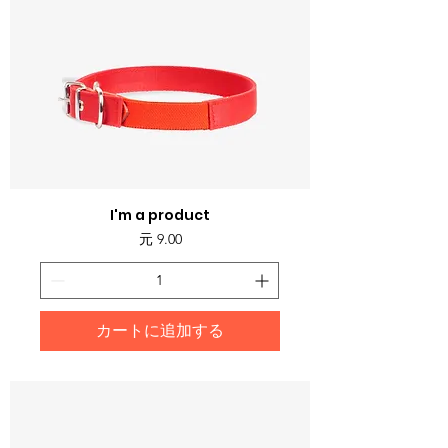
I'm a product
価格
元 9.00
カートに追加する