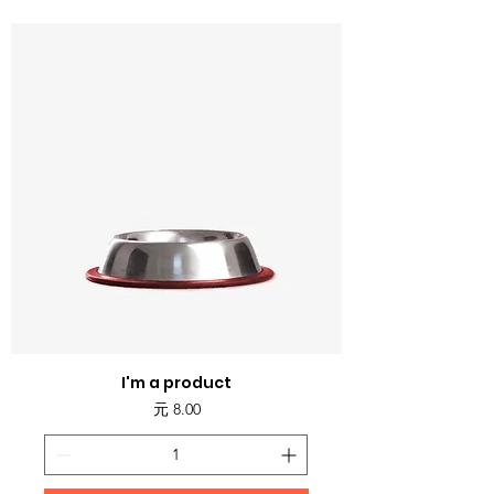
I'm a product
価格
元 8.00