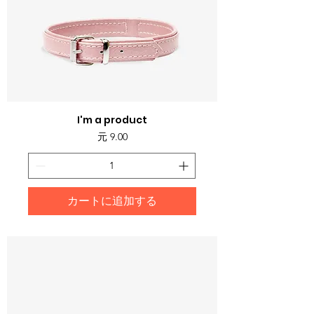
I'm a product
価格
元 9.00
カートに追加する